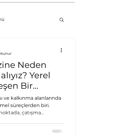
mü
uyarlılığı
okunur
zine Neden
lıyız? Yerel
eşen Bir
umsal Danışmanlık
ası ve kalkınma alanlarında
mel süreçlerden biri.
noktada, çatışma
bir araç seti olarak
. Özellikle sahada çalışan
lerin deneyimleri, bu analiz