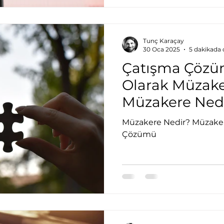
süreçlerinin yeniden düş
gösteriyor....
Tunç Karaçay
30 Oca 2025
5 dakikada
Çatışma Çözü
Olarak Müzake
Müzakere Nedi
Müzakere Nedir? Müzake
Çözümü