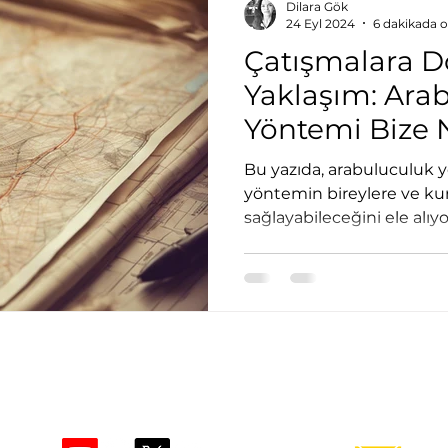
Dilara Gök
24 Eyl 2024
6 dakikada 
Çatışmalara D
Yaklaşım: Ara
Yöntemi Bize 
Bu yazıda, arabuluculuk 
yöntemin bireylere ve kur
sağlayabileceğini ele alıyor
CONTACT: