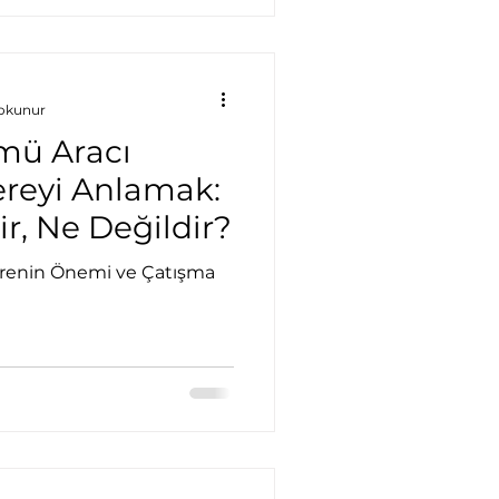
ünülmesi gerektiğini
 okunur
mü Aracı
reyi Anlamak:
r, Ne Değildir?
renin Önemi ve Çatışma