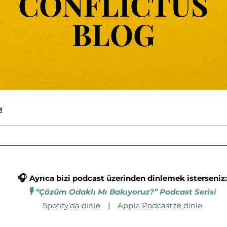
CONFLICTUS
CONFLICTUS
BLOG
BLOG
!
🎧
Ayrıca bizi podcast üzerinden dinlemek isterseniz:
🎙️
“Çözüm Odaklı Mı Bakıyoruz?” Podcast Serisi
Spotify’da dinle
|
Apple Podcast’te dinle