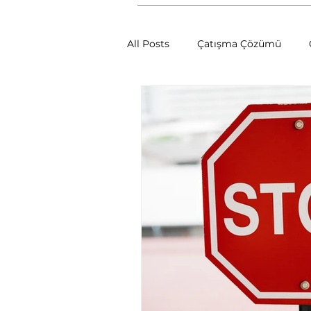
All Posts
Çatışma Çözümü
Çatışmalara Müdahale Yöntemle
Sosyal Psikoloji
Müzakere
Çatışma Çözümünün Dinamikle
İletişim