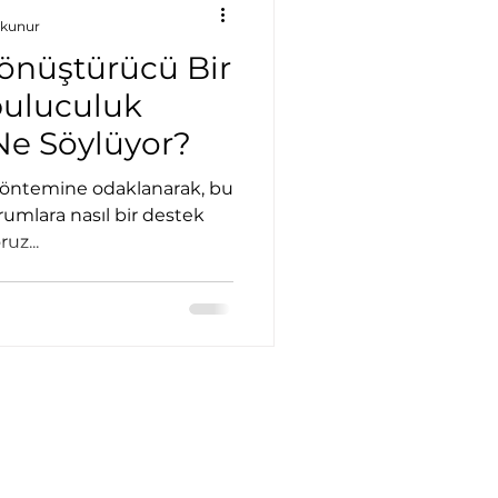
okunur
önüştürücü Bir
buluculuk
Ne Söylüyor?
yöntemine odaklanarak, bu
umlara nasıl bir destek
uz...