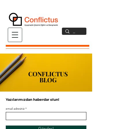
CONFLICTUS
CONFLICTUS
BLOG
BLOG
Yazılarımızdan haberdar olun!
email adresiniz
Gönder!