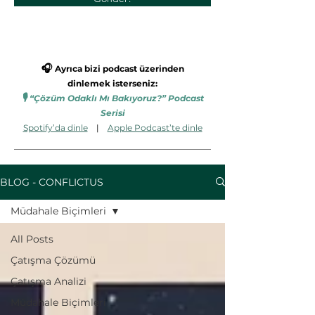
🎧
Ayrıca bizi podcast üzerinden
dinlemek isterseniz:
🎙️
“Çözüm Odaklı Mı Bakıyoruz?” Podcast
Serisi
Spotify’da dinle
|
Apple Podcast’te dinle
BLOG - CONFLICTUS
Müdahale Biçimleri
All Posts
Çatışma Çözümü
Çatışma Analizi
Müdahale Biçimleri