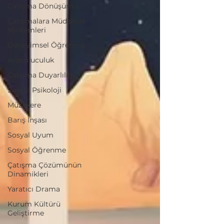
Çatışma Dönüşümü
Çatışmalara Müdahale
Yöntemleri
Deneyimsel Öğrenme
Arabuluculuk
Çatışma Duyarlılığı
Sosyal Psikoloji
Müzakere
Barış İnşası
Sosyal Uyum
Sosyal Öğrenme
Çatışma Çözümünün
Dinamikleri
Yaratıcı Drama
Kurum Kültürü
Geliştirme