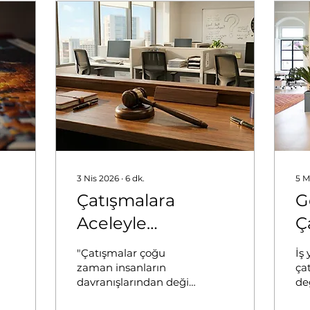
3 Nis 2026
∙
6
dk.
5 M
Çatışmalara
G
Aceleyle
Ç
Yaklaşmanın
İ
"Çatışmalar çoğu
İş
Bedeli: Temel Atıf
T
zaman insanların
ça
davranışlarından değil,
de
Yanılgısı
bizim o davranışlara
çat