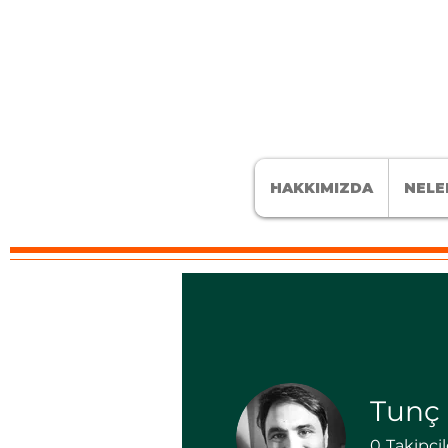
HAKKIMIZDA
NELE
Tunç
0
Takipçil