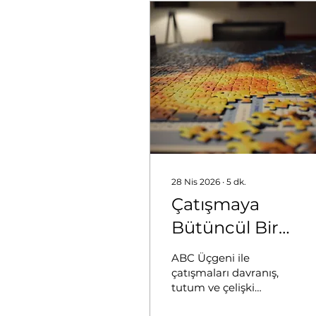
28 Nis 2026
∙
5
dk.
Çatışmaya
Bütüncül Bir
Bakış: Davranış-
ABC Üçgeni ile
Tutum-Çelişki
çatışmaları davranış,
tutum ve çelişki
Üçgeni (ABC)
boyutlarında ele alarak