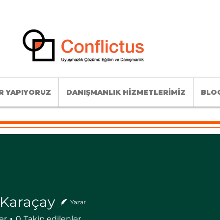
R YAPIYORUZ
DANIŞMANLIK HİZMETLERİMİZ
BLOG
 Karaçay
Yazar
er
0
Takip edilenler