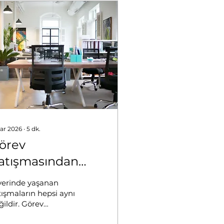
ar 2026
∙
5
dk.
örev
atışmasından
lişki Çatışmasına:
 yerinde yaşanan
ahterevalli Etkisi
tışmaların hepsi aynı
ğildir. Görev
ışması ve ilişki