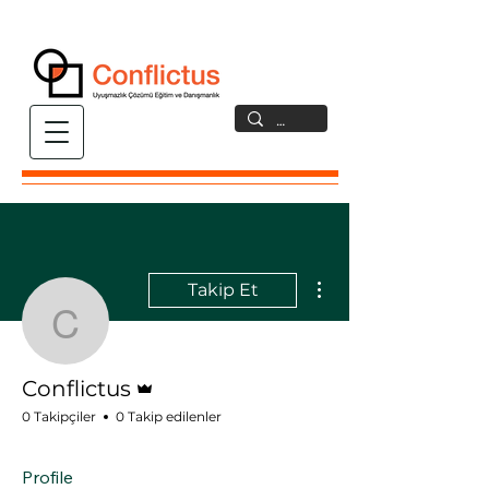
Diğer Eylemler
Takip Et
Conflictus
Admin
Conflictus
0 Takipçiler
0 Takip edilenler
Profile