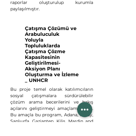
raporlar oluşturulup kurumla
paylaşılmıştır.
Çatışma Çözümü ve
Arabuluculuk
Yoluyla
Topluluklarda
Çatışma Çözme
Kapasitesinin
Geliştirilmesi-
Aksiyon Planı
Oluşturma ve İzleme
_ UNHCR
Bu proje temel olarak katılımcıların
sosyal çatışmalara sürdürülebilir
çözüm arama becerilerini ve bakış
açılarını geliştirmeyi amaçlamaktadır.
Bu amaçla bu program, Adana, Hatay,
Şanlıurfa, Gaziantep, Kilis, Mardin and
Adıyaman’daki Muhtarlar, göçmenler,
gönüllüler ve ev sahibi topluluk