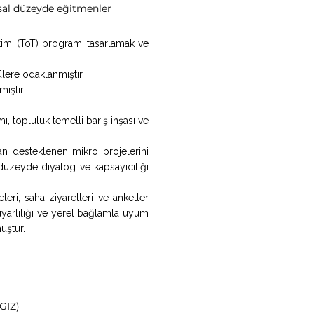
usal düzeyde eğitmenler
timi (ToT) programı tasarlamak ve
ülere odaklanmıştır.
iştir.
mı, topluluk temelli barış inşası ve
dan desteklenen mikro projelerini
l düzeyde diyalog ve kapsayıcılığı
ri, saha ziyaretleri ve anketler
uyarlılığı ve yerel bağlamla uyum
uştur.
GIZ)