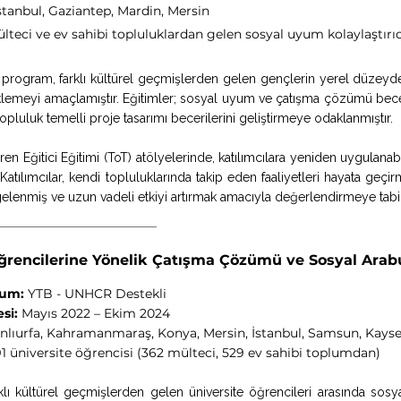
tanbul, Gaziantep, Mardin, Mersin
lteci ve ev sahibi topluluklardan gelen sosyal uyum kolaylaştırıc
program, farklı kültürel geçmişlerden gelen gençlerin yerel düzeyde 
lemeyi amaçlamıştır. Eğitimler; sosyal uyum ve çatışma çözümü beceriler
topluluk temelli proje tasarımı becerilerini geliştirmeye odaklanmıştır.
ren Eğitici Eğitimi (ToT) atölyelerinde, katılımcılara yeniden uygulanab
 Katılımcılar, kendi topluluklarında takip eden faaliyetleri hayata geçi
elenmiş ve uzun vadeli etkiyi artırmak amacıyla değerlendirmeye tabi 
ğrencilerine Yönelik Çatışma Çözümü ve Sosyal Ara
rum:
YTB - UNHCR Destekli
si:
Mayıs 2022 – Ekim 2024
nlıurfa, Kahramanmaraş, Konya, Mersin, İstanbul, Samsun, Kayser
1 üniversite öğrencisi (362 mülteci, 529 ev sahibi toplumdan)
klı kültürel geçmişlerden gelen üniversite öğrencileri arasında so