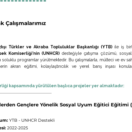
ak Çalışmalarımız
dışı Türkler ve Akraba Topluluklar Başkanlığı (YTB)
ile iş bi
sek Komiserliği’nin (UNHCR)
desteğiyle çatışma çözümü, sosyal
 soluklu programlar yürütmektedir. Bu çalışmalarla, mülteci ve ev sa
rin akran eğitimi, kolaylaştırıcılık ve yerel barış inşası konular
irliği kapsamında yürütülen başlıca projeler yer almaktadır:
rlerden Gençlere Yönelik Sosyal Uyum Eğitici Eğitimi 
rum:
YTB - UNHCR Destekli
si:
2022-2025