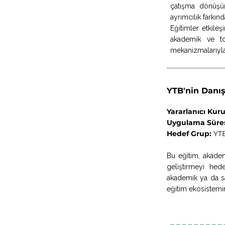
çatışma dönüşüm
ayrımcılık farkınd
Eğitimler etkileş
akademik ve to
mekanizmalarıyla 
YTB'nin Danı
Yararlanıcı Kur
Uygulama Süre
Hedef Grup:
YTB
Bu eğitim, akade
geliştirmeyi hede
akademik ya da sah
eğitim ekosistemin