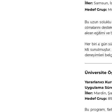
İller:
Samsun, İs
Hedef Grup:
Mü
Bu uzun soluklu 
olmalarını destek
akran eğitimi ve 
Her biri 4 gün sü
kiti sunulmuştur.
deneyimleri belg
Üniversite Ö
Yararlanıcı Ku
Uygulama Süre
İller:
Mardin, Şa
Hedef Grup:
89
Bu program, far