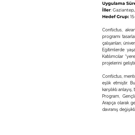
Uygulama Süre
İller
: Gaziantep,
Hedef Grup:
15
Conflictus, akr
programı tasarla
çalışanları, üniv
Eğitimlerde yaşa
Katılımcılar “yer
projelerini geliş
Conflictus, ment
eşlik etmiştir. 
karşılıklı anlayış
Program, Gençli
Arapça olarak ger
davranış değişikli