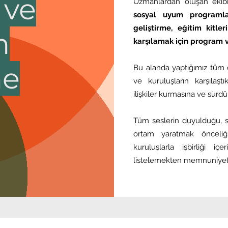
 ve
Uzmanlardan oluşan ekib
sosyal uyum programlar
geliştirme, eğitim kitler
m
karşılamak için program v
me
Bu alanda yaptığımız tüm ça
ve kuruluşların karşılaştı
ilişkiler kurmasına ve sürd
Tüm seslerin duyulduğu, sa
ortam yaratmak önceliği
kuruluşlarla işbirliği i
listelemekten memnuniyet