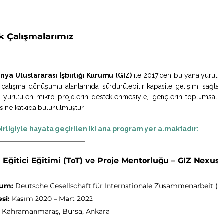
ak Çalışmalarımız
nya Uluslararası İşbirliği Kurumu (GIZ)
ile 2017’den bu yana yürütt
atışma dönüşümü alanlarında sürdürülebilir kapasite gelişimi sağla
yürütülen mikro projelerin desteklenmesiyle, gençlerin toplumsal b
ine katkıda bulunulmuştur.
birliğiyle hayata geçirilen iki ana program yer almaktadır:
Eğitici Eğitimi (ToT) ve Proje Mentorluğu – GIZ Nexu
rum:
Deutsche Gesellschaft für Internationale Zusammenarbeit 
si:
Kasım 2020 – Mart 2022
, Kahramanmaraş, Bursa, Ankara