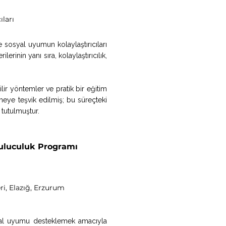
ıları
sosyal uyumun kolaylaştırıcıları
inin yanı sıra, kolaylaştırıcılık,
ilir yöntemler ve pratik bir eğitim
rmeye teşvik edilmiş; bu süreçteki
tutulmuştur.
buluculuk Programı
i, Elazığ, Erzurum
syal uyumu desteklemek amacıyla