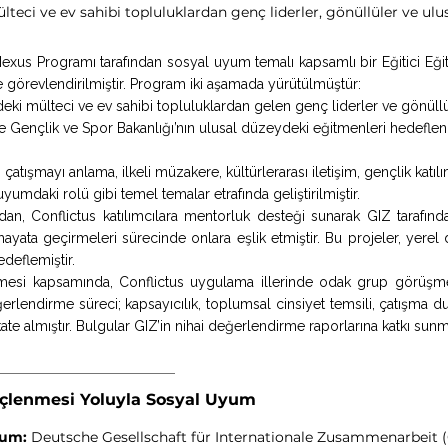
lteci ve ev sahibi topluluklardan genç liderler, gönüllüler ve ul
Nexus Programı tarafından sosyal uyum temalı kapsamlı bir Eğitici Eği
görevlendirilmiştir. Program iki aşamada yürütülmüştür:
ldeki mülteci ve ev sahibi topluluklardan gelen genç liderler ve gönüll
e Gençlik ve Spor Bakanlığı’nın ulusal düzeydeki eğitmenleri hedeflenm
çatışmayı anlama, ilkeli müzakere, kültürlerarası iletişim, gençlik katılı
uyumdaki rolü gibi temel temalar etrafında geliştirilmiştir.
ndan, Conflictus katılımcılara mentorluk desteği sunarak GIZ tarafın
hayata geçirmeleri sürecinde onlara eşlik etmiştir. Bu projeler, yere
deflemiştir.
mesi kapsamında, Conflictus uygulama illerinde odak grup görüşmele
erlendirme süreci; kapsayıcılık, toplumsal cinsiyet temsili, çatışma d
kkate almıştır. Bulgular GIZ’in nihai değerlendirme raporlarına katkı sunm
üçlenmesi Yoluyla Sosyal Uyum
rum:
Deutsche Gesellschaft für Internationale Zusammenarbeit (