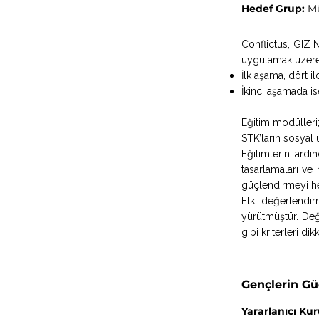
Hedef Grup:
Mü
Conflictus, GIZ 
uygulamak üzere 
İlk aşama, dört i
İkinci aşamada is
Eğitim modülleri; 
STK’ların sosyal 
Eğitimlerin ardı
tasarlamaları ve 
güçlendirmeyi he
Etki değerlendir
yürütmüştür. Değ
gibi kriterleri di
Gençlerin G
Yararlanıcı Ku