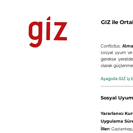
GIZ ile Ort
Conflictus,
Alma
sosyal uyum ve ç
gerekse yerelde 
olarak güçlenmes
Aşağıda GIZ iş 
Sosyal Uyum 
Yararlanıcı Ku
Uygulama Süre
İller:
Gaziantep