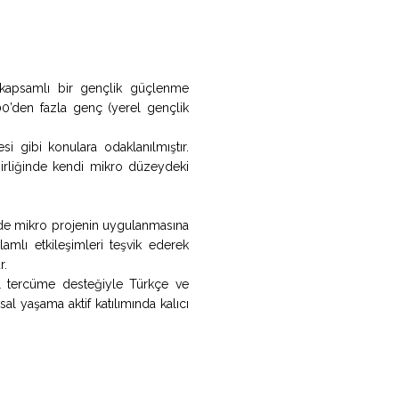
 kapsamlı bir gençlik güçlenme
00’den fazla genç (yerel gençlik
si gibi konulara odaklanılmıştır.
ş birliğinde kendi mikro düzeydeki
nde mikro projenin uygulanmasına
lamlı etkileşimleri teşvik ederek
r.
el tercüme desteğiyle Türkçe ve
al yaşama aktif katılımında kalıcı