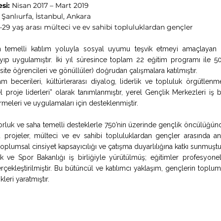
si:
Nisan 2017 – Mart 2019
 Şanlıurfa, İstanbul, Ankara
–29 yaş arası mülteci ve ev sahibi topluluklardan gençler
an temelli katılım yoluyla sosyal uyumu teşvik etmeyi amaçlayan
yıp uygulamıştır. İki yıl süresince toplam 22 eğitim programı ile 5
ersite öğrencileri ve gönüllüler) doğrudan çalışmalara katılmıştır.
m becerileri, kültürlerarası diyalog, liderlik ve topluluk örgütlenme
el proje liderleri” olarak tanımlanmıştır, yerel Gençlik Merkezleri i
tirmeleri ve uygulamaları için desteklenmiştir.
orluk ve saha temelli desteklerle 750’nin üzerinde gençlik öncülüğü
Bu projeler, mülteci ve ev sahibi topluluklardan gençler arasında an
, toplumsal cinsiyet kapsayıcılığı ve çatışma duyarlılığına katkı sunmuştu
k ve Spor Bakanlığı iş birliğiyle yürütülmüş; eğitimler profesyon
çekleştirilmiştir. Bu bütüncül ve katılımcı yaklaşım, gençlerin toplums
kleri yaratmıştır.