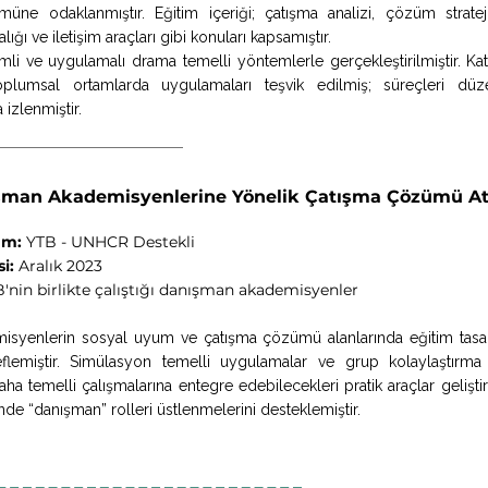
üne odaklanmıştır. Eğitim içeriği; çatışma analizi, çözüm strateji
alığı ve iletişim araçları gibi konuları kapsamıştır.
imli ve uygulamalı drama temelli yöntemlerle gerçekleştirilmiştir. Katı
plumsal ortamlarda uygulamaları teşvik edilmiş; süreçleri düze
izlenmiştir.
şman Akademisyenlerine Yönelik Çatışma Çözümü At
um:
YTB - UNHCR Destekli
si:
Aralık 2023
'nin birlikte çalıştığı danışman akademisyenler
misyenlerin sosyal uyum ve çatışma çözümü alanlarında eğitim tasar
flemiştir. Simülasyon temelli uygulamalar ve grup kolaylaştırma te
a temelli çalışmalarına entegre edebilecekleri pratik araçlar geliştir
de “danışman” rolleri üstlenmelerini desteklemiştir.