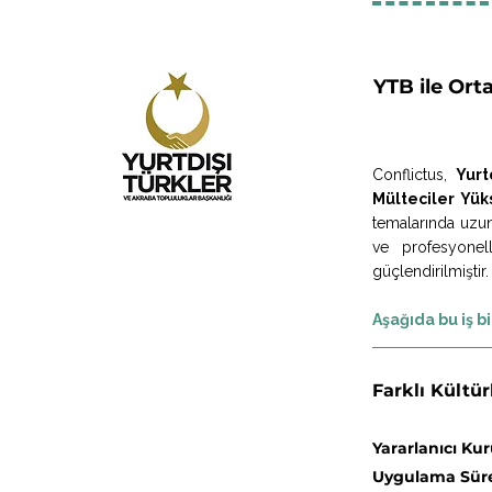
YTB ile Ort
Conflictus,
Yurt
Mülteciler Yük
temalarında uzun
ve profesyonelle
güçlendirilmiştir.
Aşağıda bu iş b
Farklı Kültü
Yararlanıcı Ku
Uygulama Süre