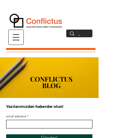
CONFLICTUS
CONFLICTUS
BLOG
BLOG
Yazılarımızdan haberdar olun!
email adresiniz
Gönder!