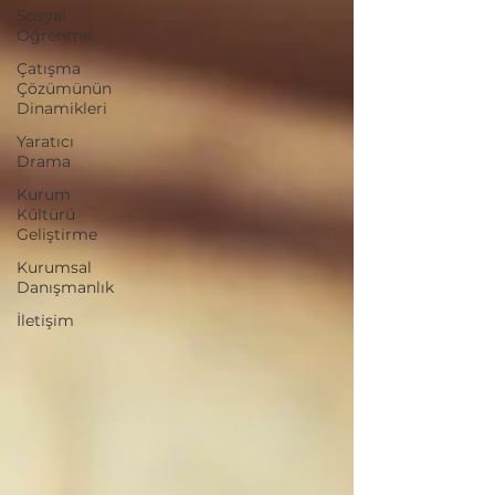
Sosyal
Öğrenme
Çatışma
Çözümünün
Dinamikleri
Yaratıcı
Drama
Kurum
Kültürü
Geliştirme
Kurumsal
Danışmanlık
İletişim