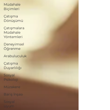
Müdahale
Biçimleri
Çatışma
Dönüşümü
Çatışmalara
Müdahale
Yöntemleri
Deneyimsel
Öğrenme
Arabuluculuk
Çatışma
Duyarlılığı
Sosyal
Psikoloji
Müzakere
Barış İnşası
Sosyal
Uyum