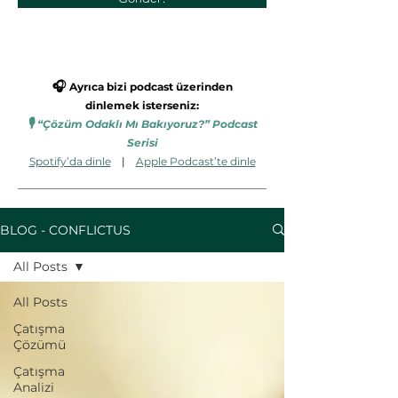
🎧
Ayrıca bizi podcast üzerinden
dinlemek isterseniz:
🎙️
“Çözüm Odaklı Mı Bakıyoruz?” Podcast
Serisi
Spotify’da dinle
|
Apple Podcast’te dinle
BLOG - CONFLICTUS
All Posts
All Posts
Çatışma
Çözümü
Çatışma
Analizi