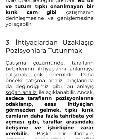
hale gelebileceğini gösterir. 
Bu dil 
ve tutum tıpkı onarılmayan bir 
kırık cam gibi
, çatışmanın 
derinleşmesine ve genişlemesine 
yol açabilir.
3. İhtiyaçlardan Uzaklaşıp 
Pozisyonlara Tutunmak
Çatışma çözümünde, 
tarafların 
birbirlerinin ihtiyaçlarını anlamaya 
çalışmak 
çok önemlidir. Daha 
önceki çatışma analizi araçlarında 
da değindiğimiz gibi, bu anlayış 
soğan analizi
 ile açıklanabilir. Ancak, 
sadece tarafların pozisyonlarına 
odaklanıp, esas ihtiyaçları 
görmezden gelmek, tıpkı kırık 
camların daha fazla tahribata yol 
açması gibi, taraflar arasındaki 
iletişime ve işbirliğine zarar 
verebilir. 
Başka bir ifadeyle, 