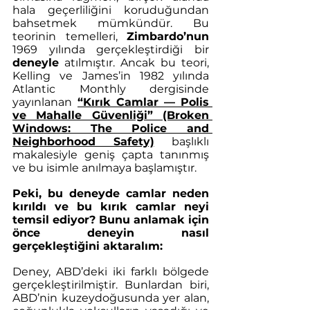
hala geçerliliğini koruduğundan 
bahsetmek mümkündür. Bu 
teorinin temelleri, 
Zimbardo’nun
1969 yılında gerçekleştirdiği bir 
deneyle
 atılmıştır. Ancak bu teori, 
Kelling ve James’in 1982 yılında 
Atlantic Monthly dergisinde 
yayınlanan
“Kırık Camlar — Polis 
ve Mahalle Güvenliği” (Broken 
Windows: The Police and 
Neighborhood Safety)
başlıklı 
makalesiyle geniş çapta tanınmış 
ve bu isimle anılmaya başlamıştır.
Peki, bu deneyde camlar neden 
kırıldı ve bu kırık camlar neyi 
temsil ediyor? Bunu anlamak için 
önce deneyin nasıl 
gerçekleştiğini aktaralım:
Deney, ABD’deki iki farklı bölgede 
gerçekleştirilmiştir. Bunlardan biri, 
ABD’nin kuzeydoğusunda yer alan, 