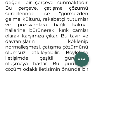
değerli bir çerçeve sunmaktadır. 
Bu çerçeve, çatışma çözümü 
süreçlerinde ise “görmezden 
gelme kültürü, rekabetçi tutumlar 
ve pozisyonlara bağlı kalma” 
hallerine bürünerek, kırık camlar 
olarak karşımıza çıkar. Bu tavır ve 
davranışların köklenip 
normalleşmesi, çatışma çözümünü 
olumsuz etkileyebilir. Böylelikle 
iletişimde çeşitli gürültüler
oluşmaya başlar. Bu gürültüler 
çözüm odaklı iletişimin
 önünde bir 
engel olarak karşımıza çıkar. Bu da 
çatışmanın Bu nedenle, 
çatışmaların analizi yapılırken, 
kişiler arası ilişkilerin yanı sıra, 
o 
çatışma ortamındaki 
alışkanlıkların ve yapısal 
özelliklerin de incelenmesi 
gerekmektedir.
Başka bir ifadeyle, 
çatışma 
çözümü sürecinde var olan kırık 
camların neye denk geldiğini 