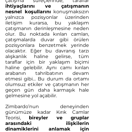
çatışma süreçlerinde, taraflar 
ihtiyaçlarını ve çatışmanın 
nesnel koşullarını
 konuşmaksızın 
yalnızca pozisyonlar üzerinden 
iletişim kurarsa, bu yaklaşım 
çatışmanın derinleşmesine neden 
olur. Bu noktada kırılan camları, 
çatışmalarda duvar gibi örülen 
pozisyonlara benzetmek yerinde 
olacaktır.
Eğer bu davranış tarzı 
alışkanlık haline gelirse, tüm 
taraflar için bir yaklaşım biçimi 
haline gelebilir. Aynı camı kırılan 
arabanın tahribatının devam 
etmesi gibi… Bu durum da ortamı 
olumsuz etkiler ve çatışmanın her 
geçen gün daha karmaşık hale 
gelmesine yol açabilir.
Zimbardo’nun deneyinden 
günümüze kadar Kırık Camlar 
Teorisi, 
bireyler ve gruplar 
arasındaki ilişkilerin 
dinamiklerini anlamak için 