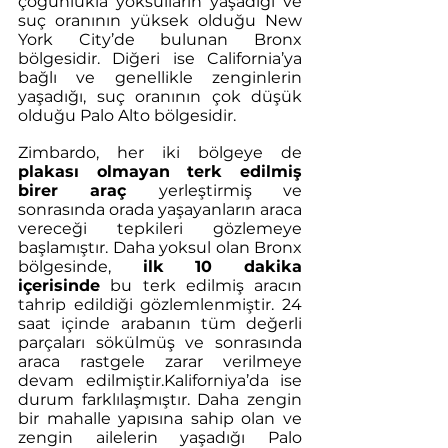
çoğunlukla yoksulların yaşadığı ve 
suç oranının yüksek olduğu New 
York City’de bulunan Bronx 
bölgesidir. Diğeri ise California’ya 
bağlı ve genellikle zenginlerin 
yaşadığı, suç oranının çok düşük 
olduğu Palo Alto bölgesidir.
Zimbardo, her iki bölgeye de 
plakası olmayan terk edilmiş 
birer araç 
yerleştirmiş ve 
sonrasında orada yaşayanların araca 
vereceği tepkileri gözlemeye 
başlamıştır. Daha yoksul olan Bronx 
bölgesinde,
 ilk 10 dakika 
içerisinde
 bu terk edilmiş aracın 
tahrip edildiği gözlemlenmiştir. 24 
saat içinde arabanın tüm değerli 
parçaları sökülmüş ve sonrasında 
araca rastgele zarar verilmeye 
devam edilmiştir.Kaliforniya’da ise 
durum farklılaşmıştır. Daha zengin 
bir mahalle yapısına sahip olan ve 
zengin ailelerin yaşadığı Palo 