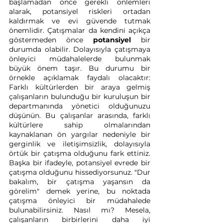
başlamadan önce gerekli önlemleri 
alarak, potansiyel riskleri ortadan 
kaldırmak ve evi güvende tutmak 
önemlidir. Çatışmalar da kendini açıkça 
göstermeden önce 
potansiyel
 bir 
durumda olabilir. Dolayısıyla çatışmaya 
önleyici müdahalelerde bulunmak 
büyük önem taşır. Bu durumu bir 
örnekle açıklamak faydalı olacaktır: 
Farklı kültürlerden bir araya gelmiş 
çalışanların bulunduğu bir kuruluşun bir 
departmanında yönetici olduğunuzu 
düşünün. Bu çalışanlar arasında, farklı 
kültürlere sahip olmalarından 
kaynaklanan ön yargılar nedeniyle bir 
gerginlik ve iletişimsizlik, dolayısıyla 
örtük bir çatışma olduğunu fark ettiniz. 
Başka bir ifadeyle, potansiyel evrede bir 
çatışma olduğunu hissediyorsunuz. "Dur 
bakalım, bir çatışma yaşansın da 
görelim" demek yerine, bu noktada 
çatışma önleyici bir müdahalede 
bulunabilirsiniz. Nasıl mı? Mesela, 
çalışanların birbirlerini daha iyi 