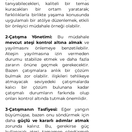
tanıyabilecekleri, kaliteli bir temas 
kuracakları bir ortam yaratarak; 
farklılıklarla birlikte yaşama konusunda 
uygulamalı bir atölye düzenlemek, etkili 
bir önleyici müdahale örneği olabilir.
2-Çatışma Yönetimi:
 Bu müdahale 
mevcut ateşi kontrol altına almak
 ve 
yayılmasını önlemeye benzetilebilir. 
Ateşin yayılmasına izin vermeden 
durumu stabilize etmek ve daha fazla 
zararın önüne geçmek gerekecektir. 
Bazen çatışmalara anlık bir çözüm 
bulmak zor olabilir. ilişkileri tehlikeye 
atmayacak seviyedeki çatışmalarda 
kalıcı bir çözüm bulunana kadar 
çatışmalı durumların farkında olup 
onları kontrol altında tutmak önemlidir.
3-Çatışmanın Tasfiyesi:
 Eğer yangın 
büyümüşse, bazen onu söndürmek için 
daha 
güçlü ve kararlı adımlar atmak 
zorunda kalırız. Bu, gerekirse güç 
kullanarak ateşi tamamen söndürmek 