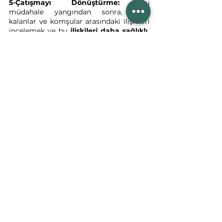
5-Çatışmayı Dönüştürme:
 Bu 
müdahale yangından sonra, evde 
kalanlar ve komşular arasındaki ilişkileri 
incelemek ve bu 
ilişkileri daha sağlıklı, 
sürdürülebilir hale
 getirmeye benzer. 
Sadece yangını söndürmek yeterli 
değildir; komşuluk ilişkilerini 
güçlendirmek de esastır. Çatışmalar için 
de aynı şey geçerlidir. Önemli olan 
sadece çatışmayı çözmek değil, aynı 
zamanda çatışma yaşayan tarafların 
ilişkilerinin güçlenmesini sağlayarak, 
sürdürülebilir bir çözümün bulunmasını 
sağlamaktır.
Sonuç olarak .atışmanın hangi evrede 
olduğunu anlamak, etkili bir müdahale 
stratejisi geliştirebilmenin temelidir. Her 
evre, kendine özgü dinamikler taşır ve 
bu dinamikler, çatışmanın çözümünde 
uygulanacak yöntemlerin 