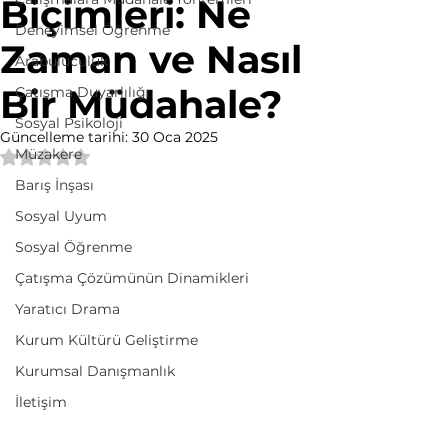
Biçimleri: Ne
Deneyimsel Öğrenme
Zaman ve Nasıl
Arabuluculuk
Bir Müdahale?
Çatışma Duyarlılığı
Sosyal Psikoloji
Güncelleme tarihi:
30 Oca 2025
Müzakere
5 üzerinden NaN yıldız
Barış İnşası
Sosyal Uyum
Sosyal Öğrenme
Çatışma Çözümünün Dinamikleri
Yaratıcı Drama
Kurum Kültürü Geliştirme
Kurumsal Danışmanlık
İletişim