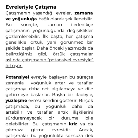
Evreleriyle Çatışma
Çatışmanın yaşandığı evreler, 
zamana 
ve yoğunluğa
 bağlı olarak şekillenebilir. 
Bu süreçte, zaman ilerledikçe 
çatışmanın yoğunluğunda değişiklikler 
gözlemlenebilir. İlk başta, her çatışma 
genellikle örtük, yani görünmez bir 
şekilde başlar.
Daha önceki yazımızda da 
belirttiğimiz gibi, örtük çatışmalar 
aslında çatışmanın “potansiyel evresiyle” 
örtüşür.
Potansiyel 
evreyle başlayan bu süreçte 
zamanla  yoğunluk artar ve taraflar 
çatışmayı daha net algılamaya ve dile 
getirmeye başlarlar. Başka bir ifadeyle, 
yüzleşme 
evresi kendini gösterir. Birçok 
çatışmada, bu yoğunluk daha da 
artabilir ve taraflar artık ilişkilerini 
sürdüremeyecek bir duruma bile 
gelebilirler. Bu, çatışmanın 
kriz 
ya da 
çıkmaza girme evresidir. Ancak, 
çatışmalar bu yoğunlukta sonsuza dek 