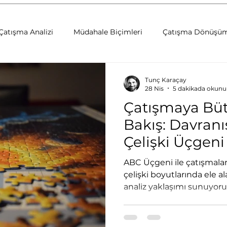
Çatışma Analizi
Müdahale Biçimleri
Çatışma Dönüşü
ri
Deneyimsel Öğrenme
Arabuluculuk
Çatışma D
Tunç Karaçay
28 Nis
5 dakikada okunu
Çatışmaya Büt
Barış İnşası
Sosyal Uyum
Sosyal Öğrenme
Bakış: Davran
Çelişki Üçgeni
ri
Yaratıcı Drama
Kurum Kültürü Geliştirme
Kur
ABC Üçgeni ile çatışmalar
çelişki boyutlarında ele a
analiz yaklaşımı sunuyoru