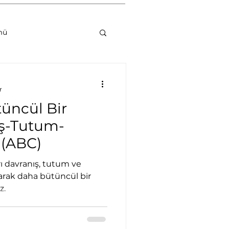
mü
uyarlılığı
r
üncül Bir
ış-Tutum-
 (ABC)
umsal Danışmanlık
ı davranış, tutum ve
larak daha bütüncül bir
z.