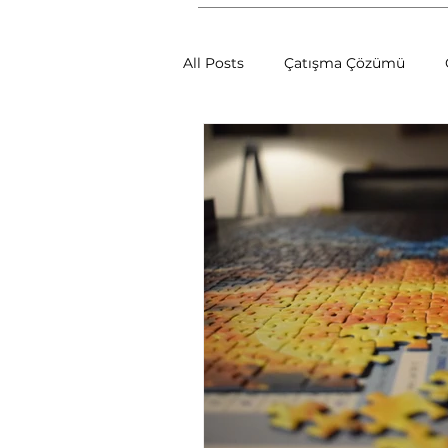
All Posts
Çatışma Çözümü
Çatışmalara Müdahale Yöntemle
Sosyal Psikoloji
Müzakere
Çatışma Çözümünün Dinamikle
İletişim