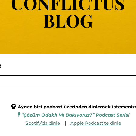
CONFLICTUS
CONFLICTUS
BLOG
BLOG
!
🎧
Ayrıca bizi podcast üzerinden dinlemek isterseniz:
🎙️
“Çözüm Odaklı Mı Bakıyoruz?” Podcast Serisi
Spotify’da dinle
|
Apple Podcast’te dinle