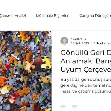
Çatışma Analizi
Müdahale Biçimleri
Çatışma Dönüşü
ri
Deneyimsel Öğrenme
Arabuluculuk
Çatışma D
Conflictus
20 Şub 2025
5 dakikada
Gönüllü Geri 
Barış İnşası
Sosyal Uyum
Sosyal Öğrenme
Anlamak: Barış
Uyum Çerçeve
ri
Yaratıcı Drama
Kurum Kültürü Geliştirme
Kur
Değerlendirm
Bu yazıda, geri dönüş süre
gerektiğine dair temel nokt
inşası ve çatışma çözümü p