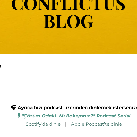
CONFLICTUS
CONFLICTUS
BLOG
BLOG
!
🎧
Ayrıca bizi podcast üzerinden dinlemek isterseniz:
🎙️
“Çözüm Odaklı Mı Bakıyoruz?” Podcast Serisi
Spotify’da dinle
|
Apple Podcast’te dinle