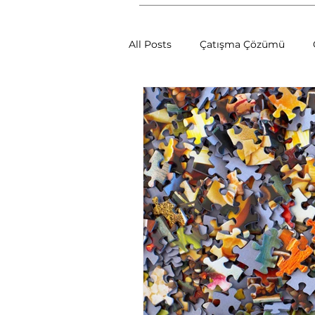
All Posts
Çatışma Çözümü
Çatışmalara Müdahale Yöntemle
Sosyal Psikoloji
Müzakere
Çatışma Çözümünün Dinamikle
İletişim