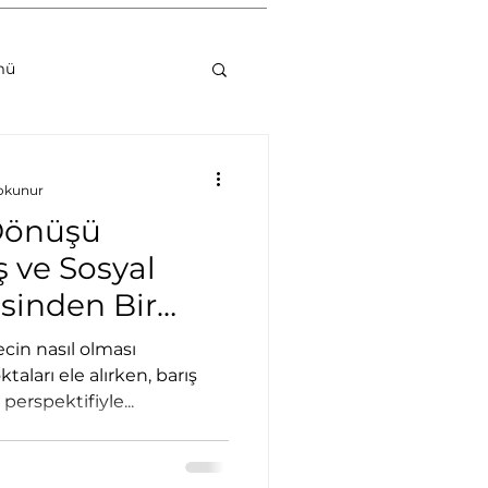
mü
uyarlılığı
 okunur
Dönüşü
 ve Sosyal
sinden Bir
umsal Danışmanlık
e
cin nasıl olması
aları ele alırken, barış
erspektifiyle...