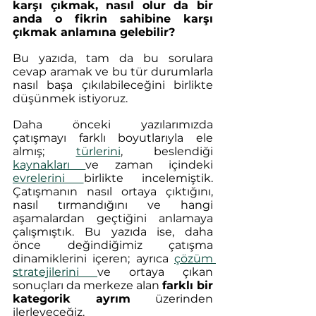
karşı çıkmak, nasıl olur da bir 
anda o fikrin sahibine karşı 
çıkmak anlamına gelebilir?
Bu yazıda, tam da bu sorulara 
cevap aramak ve bu tür durumlarla 
nasıl başa çıkılabileceğini birlikte 
düşünmek istiyoruz.
Daha önceki yazılarımızda 
çatışmayı farklı boyutlarıyla ele 
almış; 
türlerini
, beslendiği 
kaynakları 
ve zaman içindeki 
evrelerini 
birlikte incelemiştik. 
Çatışmanın nasıl ortaya çıktığını, 
nasıl tırmandığını ve hangi 
aşamalardan geçtiğini anlamaya 
çalışmıştık. Bu yazıda ise, daha 
önce değindiğimiz çatışma 
dinamiklerini içeren; ayrıca 
çözüm 
stratejilerini 
ve ortaya çıkan 
sonuçları da merkeze alan 
farklı bir 
kategorik ayrım
 üzerinden 
ilerleyeceğiz.