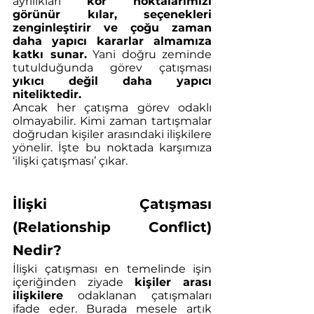
ayrılıkları 
kör noktalarımızı 
görünür kılar, seçenekleri 
zenginleştirir ve çoğu zaman 
daha yapıcı kararlar almamıza 
katkı sunar.
 Yani doğru zeminde 
tutulduğunda görev çatışması 
yıkıcı değil daha yapıcı 
niteliktedir.
Ancak her çatışma görev odaklı 
olmayabilir. Kimi zaman tartışmalar 
doğrudan kişiler arasındaki ilişkilere 
yönelir. İşte bu noktada karşımıza 
‘ilişki çatışması’ çıkar.
İlişki Çatışması 
(Relationship Conflict) 
Nedir?
İlişki çatışması en temelinde işin 
içeriğinden ziyade 
kişiler arası 
ilişkilere
 odaklanan çatışmaları 
ifade eder. Burada mesele artık 