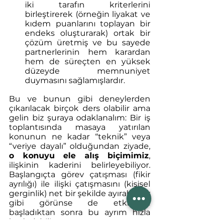
iki tarafın kriterlerini 
birleştirerek (örneğin liyakat ve 
kıdem puanlarını toplayan bir 
endeks oluşturarak) ortak bir 
çözüm üretmiş ve bu sayede 
partnerlerinin hem karardan 
hem de süreçten en yüksek 
düzeyde memnuniyet 
duymasını sağlamışlardır.
Bu ve bunun gibi deneylerden 
çıkarılacak birçok ders olabilir ama 
gelin biz şuraya odaklanalım: Bir iş 
toplantısında masaya yatırılan 
konunun ne kadar “teknik” veya 
“veriye dayalı” olduğundan ziyade, 
o konuyu ele alış biçimimiz
, 
ilişkinin kaderini belirleyebiliyor. 
Başlangıçta görev çatışması (fikir 
ayrılığı) ile ilişki çatışmasını (kişisel 
gerginlik) net bir şekilde ayırabiliyor 
gibi görünse de etkileşim 
başladıktan sonra bu ayrım hızla 
kaybolabiliyor.