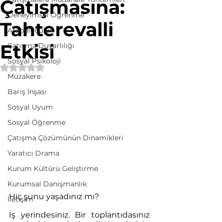
Çatışmasına:
Deneyimsel Öğrenme
Tahterevalli
Arabuluculuk
Etkisi
Çatışma Duyarlılığı
Sosyal Psikoloji
5 üzerinden NaN yıldız
Müzakere
Barış İnşası
Sosyal Uyum
Sosyal Öğrenme
Çatışma Çözümünün Dinamikleri
Yaratıcı Drama
Kurum Kültürü Geliştirme
Kurumsal Danışmanlık
Hiç şunu yaşadınız mı?
İletişim
İş yerindesiniz. Bir toplantıdasınız 