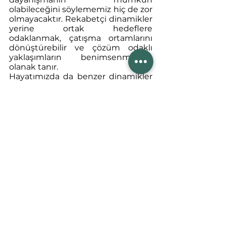
olabileceğini söylememiz hiç de zor 
olmayacaktır. Rekabetçi dinamikler 
yerine ortak hedeflere 
odaklanmak, çatışma ortamlarını 
dönüştürebilir ve çözüm odaklı 
yaklaşımların benimsenmesine 
olanak tanır.
Hayatımızda da benzer dinamikler 
bulunmaktadır. Bireysel veya 
toplumsal olarak acımasız bir 
rekabetin içinde olduğumuzda, 
çatışma hissini yanımızda taşırız. 
Dolayısıyla, toplumsal düzeyde 
yapılan çalışmaların, ve bireyler 
arası ilişkilerin ortak hedefler ve 
işbirliği üzerine odaklanması, 
çatışma ortamlarını dönüştürme 
potansiyeline sahip olduğunu 
görmek önemlidir.
Gönderimizi okuduğunuz için 
teşekkür ederiz! 
Conflictus
 olarak, 