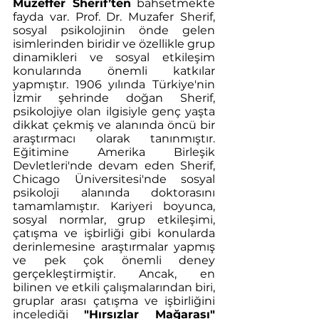
Muzeffer Sherif’ten
 bahsetmekte 
fayda var. Prof. Dr. Muzafer Sherif, 
sosyal psikolojinin önde gelen 
isimlerinden biridir ve özellikle grup 
dinamikleri ve sosyal etkileşim 
konularında önemli katkılar 
yapmıştır. 1906 yılında Türkiye'nin 
İzmir şehrinde doğan Sherif, 
psikolojiye olan ilgisiyle genç yaşta 
dikkat çekmiş ve alanında öncü bir 
araştırmacı olarak tanınmıştır. 
Eğitimine Amerika Birleşik 
Devletleri'nde devam eden Sherif, 
Chicago Üniversitesi'nde sosyal 
psikoloji alanında doktorasını 
tamamlamıştır. Kariyeri boyunca, 
sosyal normlar, grup etkileşimi, 
çatışma ve işbirliği gibi konularda 
derinlemesine araştırmalar yapmış 
ve pek çok önemli deney 
gerçekleştirmiştir. Ancak, en 
bilinen ve etkili çalışmalarından biri, 
gruplar arası çatışma ve işbirliğini 
incelediği 
"Hırsızlar Mağarası"