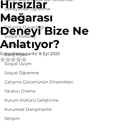
Hırsızlar
Deneyimsel Öğrenme
Mağarası
Arabuluculuk
Deneyi Bize Ne
Çatışma Duyarlılığı
Sosyal Psikoloji
Anlatıyor?
Müzakere
Güncelleme tarihi:
8 Eyl 2025
Barış İnşası
5 üzerinden NaN yıldız
Sosyal Uyum
Sosyal Öğrenme
Çatışma Çözümünün Dinamikleri
Yaratıcı Drama
Kurum Kültürü Geliştirme
Kurumsal Danışmanlık
İletişim