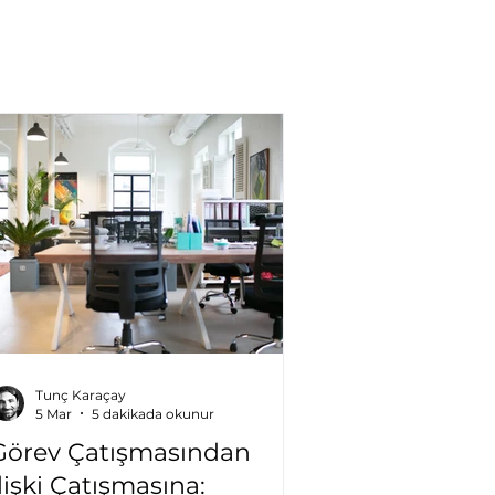
Tunç Karaçay
5 Mar
5 dakikada okunur
Görev Çatışmasından
İlişki Çatışmasına: