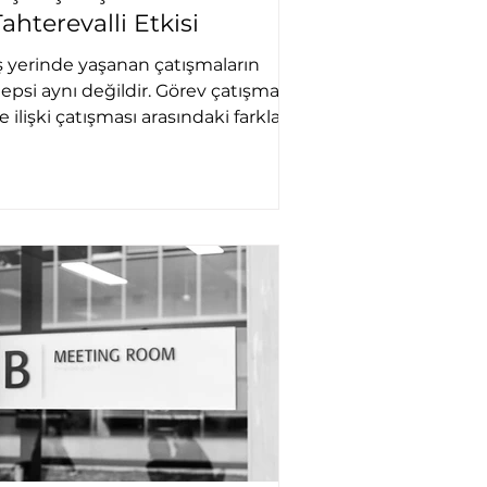
Tahterevalli Etkisi
ş yerinde yaşanan çatışmaların
epsi aynı değildir. Görev çatışması
e ilişki çatışması arasındaki farkları,
irinin diğerine nasıl
önüşebildiğini ve bunun ekip
lişkilerini nasıl etkilediğini keşfedin.