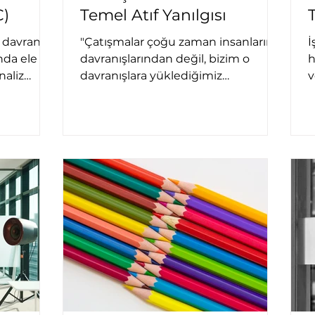
C)
Temel Atıf Yanılgısı
 davranış,
"Çatışmalar çoğu zaman insanların
İ
nda ele
davranışlarından değil, bizim o
h
naliz
davranışlara yüklediğimiz
v
anlamlardan doğar. Bu yazıda, temel
b
atıf yanılgısı ve zihnimizin hızlı
d
kestirme yollarını inceleyerek
i
çatışmaları daha bilinçli yönetmenin
yollarını keşfediyoruz."