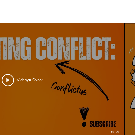
Vergisi" Danışmanlık verdiğimiz
d
kurum, operasyonel hızın düşmesi
k
ve karar alma süreçlerinin tıkanması
i
(sekte
n
Videoyu Oynat
06:40