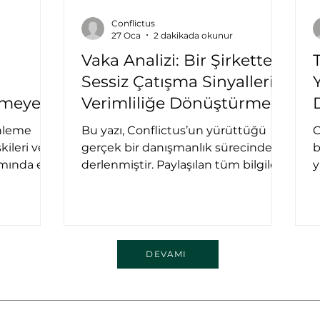
Conflictus
27 Oca
2 dakikada okunur
n
Vaka Analizi: Bir Şirketteki
Sessiz Çatışma Sinyallerini
nmeyen
Verimliliğe Dönüştürmek
inleme
Bu yazı, Conflictus’un yürüttüğü
C
kileri ve
gerçek bir danışmanlık sürecinden
b
mında ele
derlenmiştir. Paylaşılan tüm bilgiler,
y
inleme
kurumun mahremiyetini korumak
k
eşimler
adına tamamen anonimleştirilmiş
h
kisi
ve sektörel bir vaka analizine
s
dönüştürülmüştür. İçeriğin
g
paylaşılması aşamasında,
u
DEVAMI
uyuşmazlıkların çözümünde
d
şeffaflığın önemine inanan ilgili
gö
kurumun onayı alınmıştır. ***
“
Semptomlar: "Görünmez Çatışma
ç