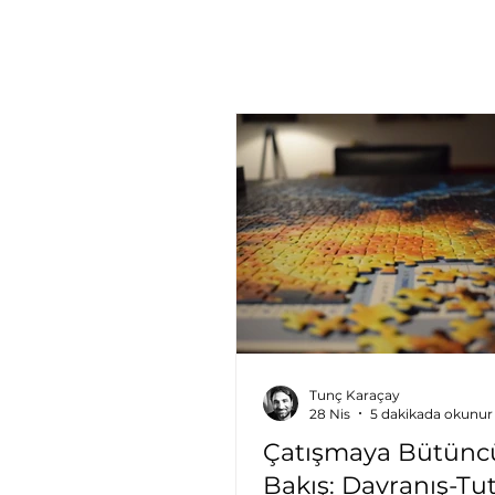
Tunç Karaçay
28 Nis
5 dakikada okunur
Çatışmaya Bütüncü
Bakış: Davranış-T