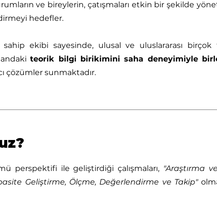
mların ve bireylerin, çatışmaları etkin bir şekilde yönete
dirmeyi hedefler.
ahip ekibi sayesinde, ulusal ve uluslararası birçok f
alandaki
teorik bilgi birikimini saha deneyimiyle birl
cı çözümler sunmaktadır.
ruz?
ü perspektifi ile geliştirdiği çalışmaları,
"Araştırma v
site Geliştirme, Ölçme, Değerlendirme ve Takip"
olma