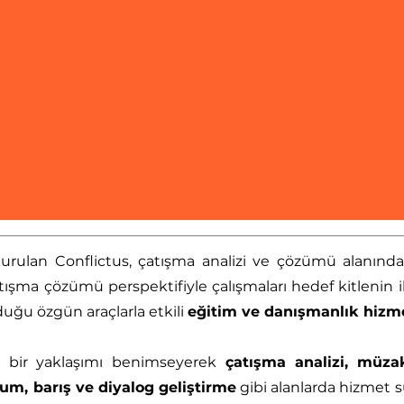
Conflictus Uyuşmazlık Çözümü Eğitim ve
Danışmanlık
, bireyler, kurumlar ve topluluklar için
çatışma analizi, sosyal uyum, diyalog geliştirme ve
danışmanlık alanlarında katılımcı ve dönüştürücü
süreçler tasarlar.
Bize Ulaşın
 kurulan Conflictus, çatışma analizi ve çözümü alanın
tışma çözümü perspektifiyle çalışmaları hedef kitlenin ih
uğu özgün araçlarla etkili
eğitim ve danışmanlık hizme
cı bir yaklaşımı benimseyerek
çatışma analizi, müza
yum, barış ve diyalog geliştirme
gibi alanlarda hizmet s