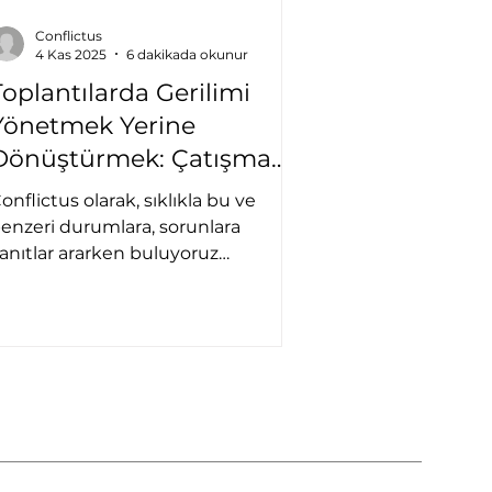
Conflictus
4 Kas 2025
6 dakikada okunur
Toplantılarda Gerilimi
Yönetmek Yerine
Dönüştürmek: Çatışma
Çözümü Perspektifinden
onflictus olarak, sıklıkla bu ve
enzeri durumlara, sorunlara
anıtlar ararken buluyoruz
endimizi. Bu yanıtlar bizi, kurumsal
ayatlarında zamanlarının hatırı
ayılır bir bölümünü toplantılarda
eçiren ekiplere yönelik geliştirip
yguladığımız eğitim ve
anışmanlık çalışmalarına
türüyor. Bu yazıda
toplantılardaki gerilimleri çatışma
özümü bağlamında ele almak”