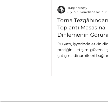
Tunç Karaçay
5 Şub
6 dakikada okunur
Torna Tezgâhında
Toplantı Masasına:
Dinlemenin Görü
Katmanları
Bu yazı, işyerinde etkin d
pratiğini iletişim, güven iliş
çatışma dinamikleri bağla
almayı amaçlamaktadır. D
süreçlerinin örgütsel etkil
üzerindeki dönüştürücü et
incelenmektedir.