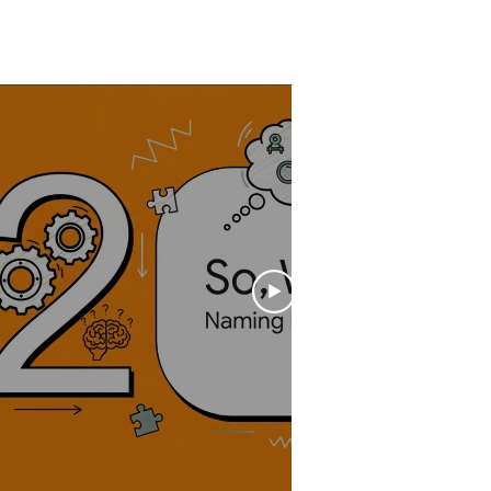
erken tam olarak neyi
astettiğimizi, bu yaklaşımın kurum
çi iletişim ve karar alma süreçlerine
asıl bir de
Videoyu Oynat