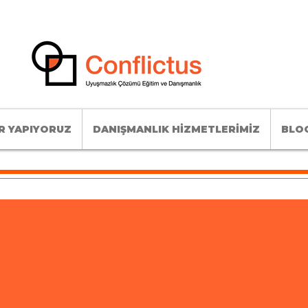
R YAPIYORUZ
DANIŞMANLIK HİZMETLERİMİZ
BLOG
Uyuşmazlıkların ötesinde
yapıcı
diyaloğa alan açıyoruz.