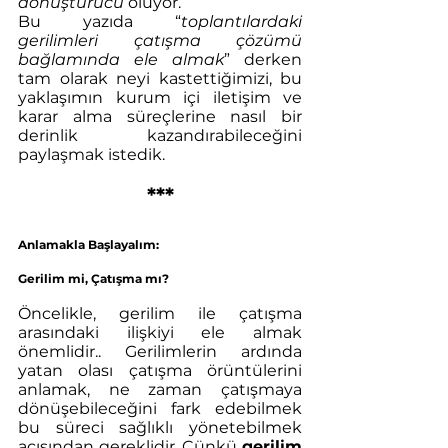
dönüştürücü
 oluyor.
Bu yazıda “
toplantılardaki 
gerilimleri çatışma çözümü 
bağlamında ele almak
” derken 
tam olarak neyi kastettiğimizi, bu 
yaklaşımın kurum içi iletişim ve 
karar alma süreçlerine nasıl bir 
derinlik kazandırabileceğini 
paylaşmak istedik.  
***
Anlamakla Başlayalım: 
Gerilim mi, Çatışma mı?
Öncelikle, gerilim ile çatışma 
arasındaki ilişkiyi ele almak 
önemlidir.. Gerilimlerin ardında 
yatan olası çatışma örüntülerini 
anlamak, ne zaman çatışmaya 
dönüşebileceğini fark edebilmek 
bu süreci sağlıklı yönetebilmek 
açısından gereklidir. Çünkü 
gerilim 