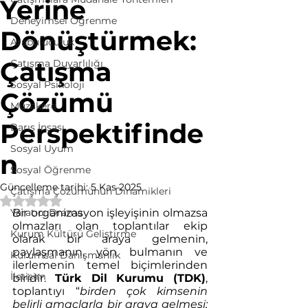
Yerine
Deneyimsel Öğrenme
Dönüştürmek:
Arabuluculuk
Çatışma
Çatışma Duyarlılığı
Sosyal Psikoloji
Çözümü
Müzakere
Perspektifinde
Barış İnşası
Sosyal Uyum
n
Sosyal Öğrenme
Güncelleme tarihi:
5 Kas 2025
Çatışma Çözümünün Dinamikleri
5 üzerinden NaN yıldız
Yaratıcı Drama
Bir organizasyon işleyişinin olmazsa 
olmazları olan toplantılar ekip 
Kurum Kültürü Geliştirme
olarak bir araya gelmenin, 
paylaşmanın, yön bulmanın ve 
Kurumsal Danışmanlık
ilerlemenin temel biçimlerinden 
İletişim
biridir. 
Türk Dil Kurumu (TDK)
, 
toplantıyı “
birden çok kimsenin 
belirli amaçlarla bir araya gelmesi; 