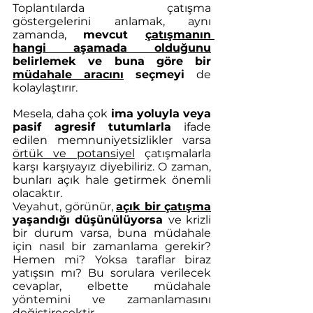
Toplantılarda çatışma 
göstergelerini anlamak, aynı 
zamanda, 
mevcut 
çatışmanın 
hangi aşamada olduğunu
belirlemek ve buna göre bir 
müdahale aracını
 seçmeyi 
de 
kolaylaştırır. 
Mesela
, 
daha çok 
ima yoluyla veya 
pasif agresif tutumlarla
 ifade 
edilen memnuniyetsizlikler varsa 
örtük ve potansiyel
 çatışmalarla 
karşı karşıyayız diyebiliriz. O zaman, 
bunları açık hale getirmek önemli 
olacaktır.
Veyahut, görünür, 
açık bir çatışma
yaşandığı düşünülüyorsa 
ve krizli 
bir durum varsa, buna müdahale 
için nasıl bir zamanlama gerekir? 
Hemen mi? Yoksa taraflar biraz 
yatışsın mı? Bu sorulara verilecek 
cevaplar, elbette müdahale 
yöntemini ve zamanlamasını 
değiştirecektir.