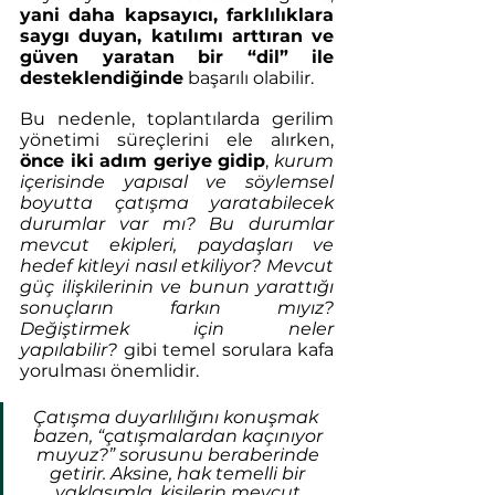
yani daha kapsayıcı, farklılıklara 
saygı duyan, katılımı arttıran ve 
güven yaratan bir “dil” ile 
desteklendiğinde
 başarılı olabilir.  
Bu nedenle, toplantılarda gerilim 
yönetimi süreçlerini ele alırken, 
önce iki adım geriye gidip
, 
kurum 
içerisinde yapısal ve söylemsel 
boyutta çatışma yaratabilecek 
durumlar var mı? Bu durumlar 
mevcut ekipleri, paydaşları ve 
hedef kitleyi nasıl etkiliyor? Mevcut 
güç ilişkilerinin ve bunun yarattığı 
sonuçların farkın mıyız? 
Değiştirmek için neler 
yapılabilir?
 gibi temel sorulara kafa 
yorulması önemlidir. 
Çatışma duyarlılığını konuşmak  
bazen, “çatışmalardan kaçınıyor 
muyuz?” sorusunu beraberinde 
getirir. Aksine, hak temelli bir 
yaklaşımla, kişilerin mevcut 