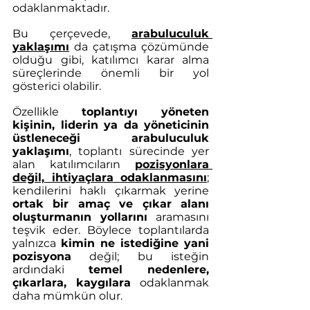
odaklanmaktadır. 
Bu çerçevede, 
arabuluculuk 
yaklaşımı
 da çatışma çözümünde 
olduğu gibi, katılımcı karar alma 
süreçlerinde önemli bir yol 
gösterici olabilir. 
Özellikle 
toplantıyı yöneten 
kişinin, liderin ya da yöneticinin 
üstleneceği arabuluculuk 
yaklaşımı
, toplantı sürecinde yer 
alan katılımcıların 
pozisyonlara 
değil, ihtiyaçlara odaklanmasını
;
kendilerini haklı çıkarmak yerine 
ortak bir amaç ve çıkar alanı 
oluşturmanın yollarını
 aramasını 
teşvik eder. Böylece toplantılarda 
yalnızca 
kimin ne istediğine yani 
pozisyona
 değil; bu isteğin 
ardındaki 
temel nedenlere, 
çıkarlara, kaygılara 
odaklanmak 
daha mümkün olur. 