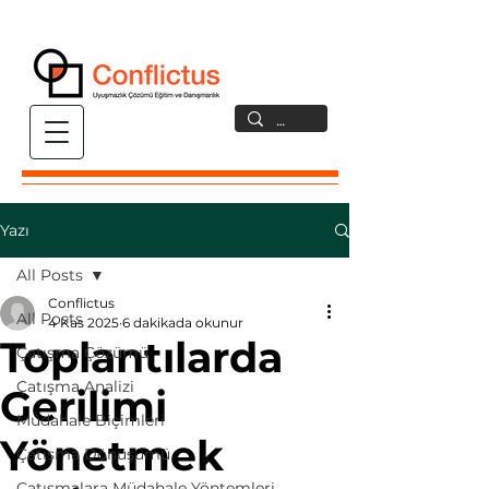
Yazı
All Posts
Conflictus
All Posts
4 Kas 2025
6 dakikada okunur
Toplantılarda
Çatışma Çözümü
Çatışma Analizi
Gerilimi
Müdahale Biçimleri
Yönetmek
Çatışma Dönüşümü
Çatışmalara Müdahale Yöntemleri