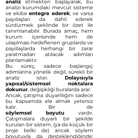
analiz
 etmekten başlayarak, bu 
analizi kurumdaki mevcut sisteme 
ve ekibe 
entegre ederek
; ve varsa 
paydaşları da dahil ederek 
sürdürmek şeklinde bir özet ile 
tanımlanabilir. Burada amaç, hem 
kurum içerisinde hem de 
ulaşılması hedeflenen gruplarda ve 
paydaşlarda herhangi bir zarar 
yaratmadan atılacak adımları 
planlamaktır. 
Bu süreç, sadece başlangıç 
adımlarına yönelik değil, sürekli bir 
analiz ister. 
Dolayısıyla 
yapısal/sistemsel noktalara 
dokunur
, değişikliği buralarda arar. 
Ancak, çatışma duyarlılığını sadece 
bu kapsamda ele almak yetersiz 
kalır. Bir de 
söylemsel
boyutu
 vardır. 
Çatışmalara duyarlı bir şekilde 
kurulan bir sistem, (ya da küçük bir 
proje belki de) ancak söylem 
boyutuyla da desteklendiğinde; 